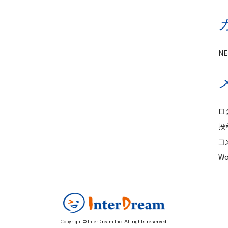
N
ロ
投
コ
Wo
Copyright © InterDream Inc. All rights reserved.