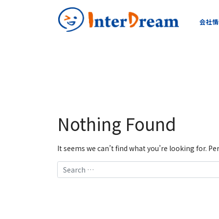
会社情
Nothing Found
It seems we can’t find what you’re looking for. P
Search