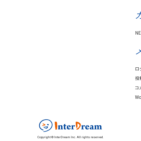
N
ロ
投
コ
Wo
Copyright © InterDream Inc. All rights reserved.