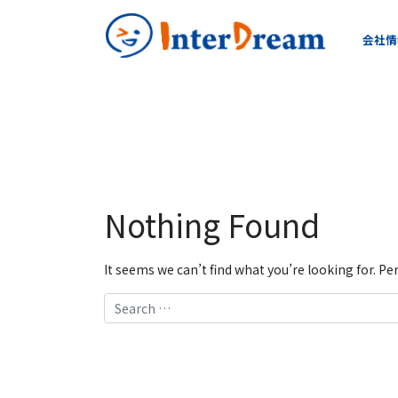
会社情
Nothing Found
It seems we can’t find what you’re looking for. P
Search