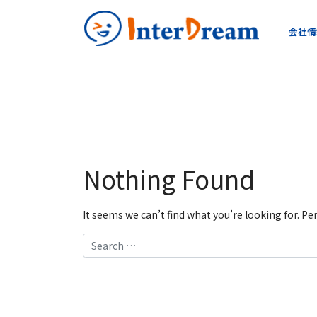
会社情
Nothing Found
It seems we can’t find what you’re looking for. P
Search