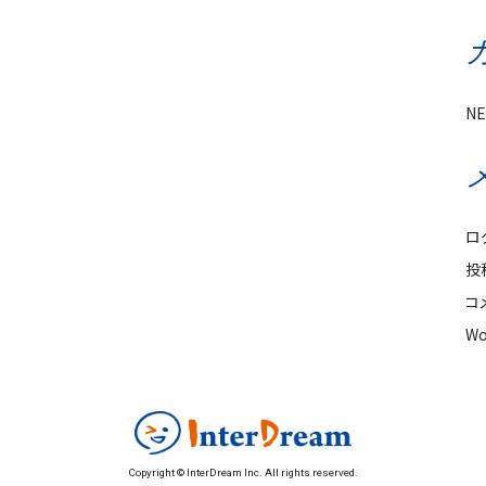
N
ロ
投
コ
Wo
Copyright © InterDream Inc. All rights reserved.